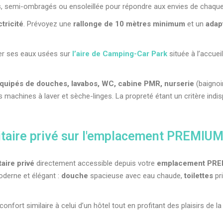
emi-ombragés ou ensoleillée pour répondre aux envies de chaque 
ctricité
. Prévoyez une
rallonge de 10 mètres minimum
et un
adap
der ses eaux usées sur
l’aire de Camping-Car Park
située à l’accuei
 équipés de douches, lavabos, WC, cabine PMR, nurserie
(baignoir
 machines à laver et sèche-linges. La propreté étant un critère indis
itaire privé sur l'emplacement PREMIU
aire privé
directement accessible depuis votre
emplacement PR
moderne et élégant :
douche
spacieuse avec eau chaude,
toilettes
pri
confort similaire à celui d’un hôtel tout en profitant des plaisirs de l