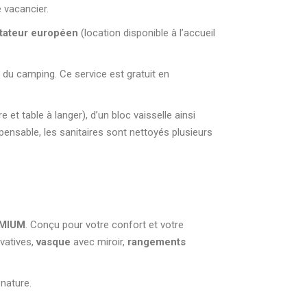
vacancier.
tateur européen
(location disponible à l’accueil
l du camping. Ce service est gratuit en
e et table à langer), d’un bloc vaisselle ainsi
pensable, les sanitaires sont nettoyés plusieurs
M
EMIUM
. Conçu pour votre confort et votre
vatives,
vasque
avec miroir,
rangements
a nature.