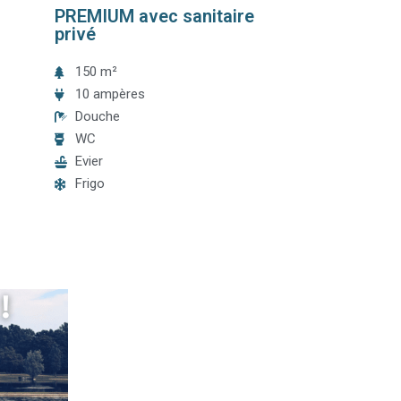
PREMIUM avec sanitaire
privé
150 m²
10 ampères
Douche
WC
Evier
Frigo