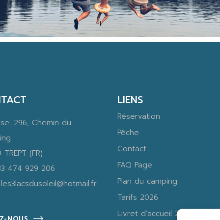
TACT
LIENS
Réservation
sse:
296, Chemin du
Pêche
ing
Contact
 TREPT (FR)
FAQ Page
33 474 929 206
Plan du camping
:
les3lacsdusoleil@hotmail.fr
Tarifs 2026
Livret d’accueil 2026
EZ-NOUS