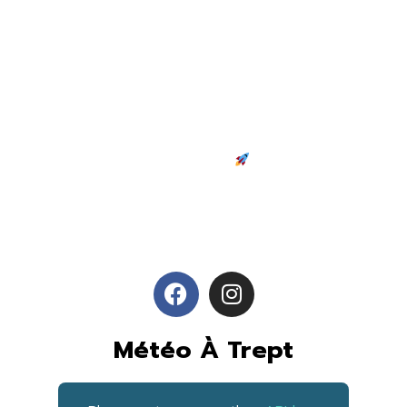
Installez le livret d'accueil dans
vos applis en 2 clis !
C'est parti !
Météo À Trept