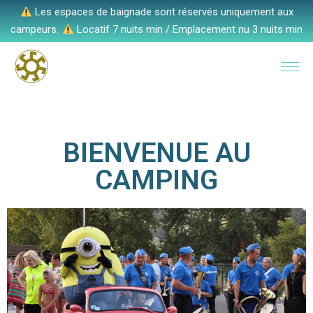
Les espaces de baignade sont réservés uniquement aux
campeurs.
Locatif 7 nuits min / Emplacement nu 3 nuits min
BIENVENUE AU
CAMPING