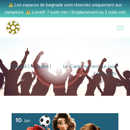
Les espaces de baignade sont réservés uniquement aux
campeurs.
Locatif 7 nuits min / Emplacement nu 3 nuits min
Accueil
Actualité
Le Camping recrute pour
l’été 2026 !
10
Jan