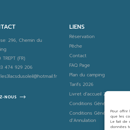
TACT
LIENS
Réservation
sse:
296, Chemin du
Pêche
ing
Contact
 TREPT (FR)
FAQ Page
33 474 929 206
Plan du camping
:
les3lacsdusoleil@hotmail.fr
Tarifs 2026
Livret d’accueil 2026
EZ-NOUS
Conditions Générales de V
Pour offri
Conditions Générales
que les co
d’Annulation
Le fait de
données te