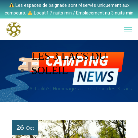
Les espaces de baignade sont réservés uniquement aux
campeurs.
Locatif 7 nuits min / Emplacement nu 3 nuits min
LES 3 LACS DU
SOLEIL
Accueil
Actualité
Hommage au créateur des 3 Lacs
26
Oct